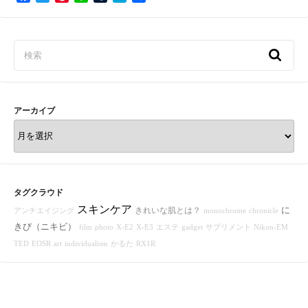
a
w
i
i
u
a
有
c
i
n
n
m
t
e
t
t
e
b
e
b
t
e
l
n
o
e
r
r
a
o
r
e
k
s
t
アーカイブ
ア
ー
カ
イ
ブ
タグクラウド
スキンケア
に
きれいな肌とは？
アンチエイジング
monochrome
chronicle
きび（ニキビ）
film
photo
X-E2
X-E3
エステ
gadget
サプリメント
Nikon-EM
TED
EOSR
art
individualism
かるた
RX1R