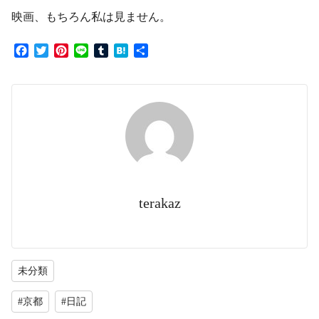
映画、もちろん私は見ません。
F
T
P
L
T
H
共
a
w
i
i
u
a
有
c
i
n
n
m
t
e
t
t
e
b
e
b
t
e
l
n
o
e
r
r
a
o
r
e
k
s
t
terakaz
未分類
#京都
#日記