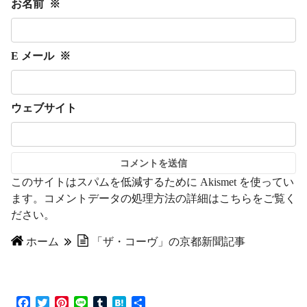
お名前
※
E メール
※
ウェブサイト
このサイトはスパムを低減するために Akismet を使ってい
ます。
コメントデータの処理方法の詳細はこちらをご覧く
ださい
。
ホーム
「ザ・コーヴ」の京都新聞記事
F
T
P
L
T
H
共