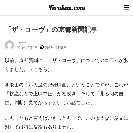
コ
Terakaz.com
ン
テ
ン
「ザ・コーヴ」の京都新聞記事
ツ
へ
terakaz
ス
2010年7月2日
2017年1月6日
キ
ッ
以前、京都新聞に、「ザ・コーヴ」についてのコラムがあ
プ
りました。（
こちら
）
和歌山のイルカ漁の記録映画、ということですが、これが
「抗議などで上映中止」が相次ぎ、そして「見る側の自
由、判断は見てから」というお話でした。
ごもっともと言えばごもっとも、で、このようなご意見に
対しては特に反論もありません。