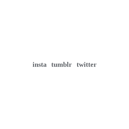
insta
tumblr
twitter
Powered by
WordPress
Theme by
Neatly
©2026
Terakaz.com