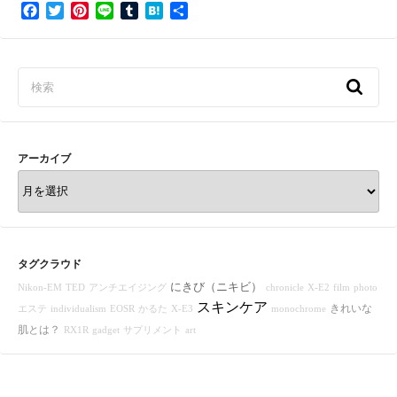
F
T
P
L
T
H
共
a
w
i
i
u
a
有
c
i
n
n
m
t
e
t
t
e
b
e
b
t
e
l
n
o
e
r
r
a
o
r
e
k
s
t
アーカイブ
ア
ー
カ
イ
ブ
タグクラウド
にきび（ニキビ）
Nikon-EM
TED
アンチエイジング
chronicle
X-E2
film
photo
スキンケア
きれいな
エステ
individualism
EOSR
かるた
X-E3
monochrome
肌とは？
RX1R
gadget
サプリメント
art