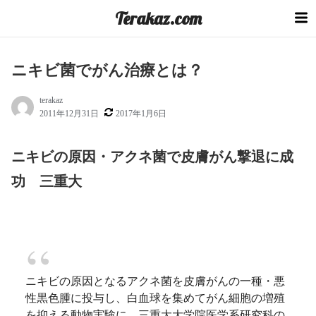
コ
Terakaz.com
ン
テ
ン
ニキビ菌でがん治療とは？
ツ
へ
terakaz
ス
2011年12月31日
2017年1月6日
キ
ッ
ニキビの原因・アクネ菌で皮膚がん撃退に成
プ
功 三重大
ニキビの原因となるアクネ菌を皮膚がんの一種・悪
性黒色腫に投与し、白血球を集めてがん細胞の増殖
を抑える動物実験に、三重大大学院医学系研究科の