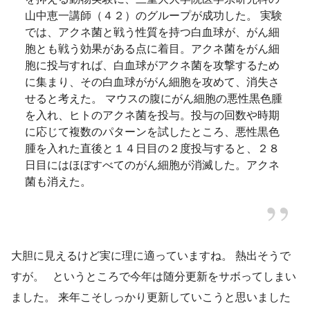
山中恵一講師（４２）のグループが成功した。 実験
では、アクネ菌と戦う性質を持つ白血球が、がん細
胞とも戦う効果がある点に着目。アクネ菌をがん細
胞に投与すれば、白血球がアクネ菌を攻撃するため
に集まり、その白血球ががん細胞を攻めて、消失さ
せると考えた。 マウスの腹にがん細胞の悪性黒色腫
を入れ、ヒトのアクネ菌を投与。投与の回数や時期
に応じて複数のパターンを試したところ、悪性黒色
腫を入れた直後と１４日目の２度投与すると、２８
日目にはほぼすべてのがん細胞が消滅した。アクネ
菌も消えた。
大胆に見えるけど実に理に適っていますね。 熱出そうで
すが。 というところで今年は随分更新をサボってしまい
ました。 来年こそしっかり更新していこうと思いました