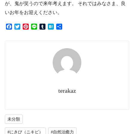
が、鬼が笑うので来年考えます。 それではみなさま、良
いお年をお迎えください。
F
T
P
L
T
H
共
a
w
i
i
u
a
有
c
i
n
n
m
t
e
t
t
e
b
e
b
t
e
l
n
o
e
r
r
a
o
r
e
k
s
t
terakaz
未分類
#にきび（ニキビ）
#自然治癒力