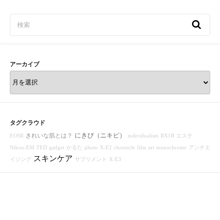
c
i
n
n
m
t
e
t
t
e
b
e
b
t
e
l
n
o
e
r
r
a
o
r
e
k
s
t
アーカイブ
ア
ー
カ
イ
ブ
タグクラウド
にきび（ニキビ）
きれいな肌とは？
EOSR
individualism
RX1R
エステ
Nikon-EM
TED
gadget
かるた
photo
X-E2
chronicle
film
art
monochrome
アンチエ
スキンケア
イジング
サプリメント
X-E3