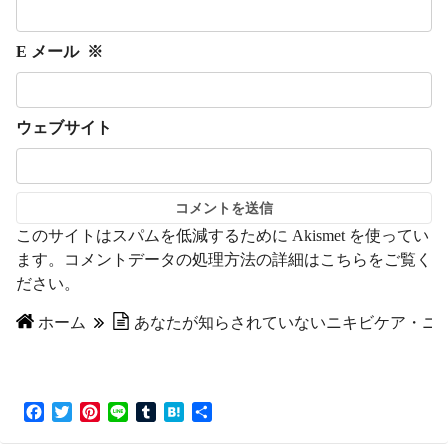
E メール
※
ウェブサイト
このサイトはスパムを低減するために Akismet を使ってい
ます。
コメントデータの処理方法の詳細はこちらをご覧く
ださい
。
ホーム
あなたが知らされていないニキビケア・ニ
F
T
P
L
T
H
共
a
w
i
i
u
a
有