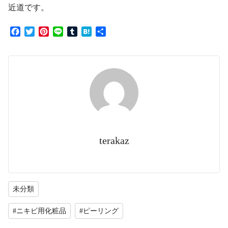
近道です。
F
T
P
L
T
H
共
a
w
i
i
u
a
有
c
i
n
n
m
t
e
t
t
e
b
e
b
t
e
l
n
o
e
r
r
a
o
r
e
k
s
t
terakaz
未分類
#ニキビ用化粧品
#ピーリング