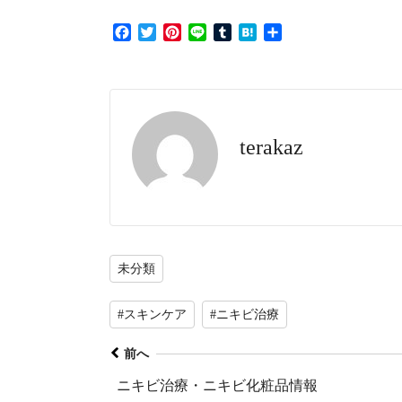
F
T
P
L
T
H
共
a
w
i
i
u
a
有
c
i
n
n
m
t
e
t
t
e
b
e
b
t
e
l
n
o
e
r
r
a
o
r
e
terakaz
k
s
t
未分類
#スキンケア
#ニキビ治療
前へ
ニキビ治療・ニキビ化粧品情報