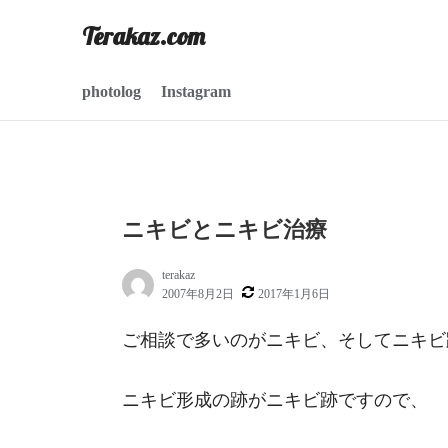
コ
Terakaz.com
ン
テ
ン
photolog
Instagram
ツ
へ
ス
キ
ッ
ニキビとニキビ治療
プ
terakaz
2007年8月2日
2017年1月6日
ご相談で多いのがニキビ、そしてニキビ
ニキビ形成の跡がニキビ跡ですので、