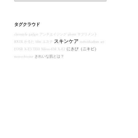
カ
イ
ブ
タグクラウド
chronicle
gadget
アンチエイジング
photo
サプリメント
スキンケア
RX1R
かるた
film
エステ
individualism
art
にきび（ニキビ）
EOSR
X-E3
TED
Nikon-EM
X-E2
きれいな肌とは？
monochrome