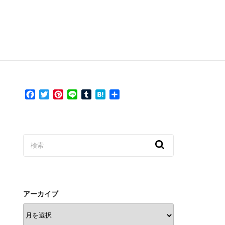
F
T
P
L
T
H
共
a
w
i
i
u
a
有
c
i
n
n
m
t
e
t
t
e
b
e
b
t
e
l
n
o
e
r
r
a
o
r
e
k
s
t
アーカイブ
ア
ー