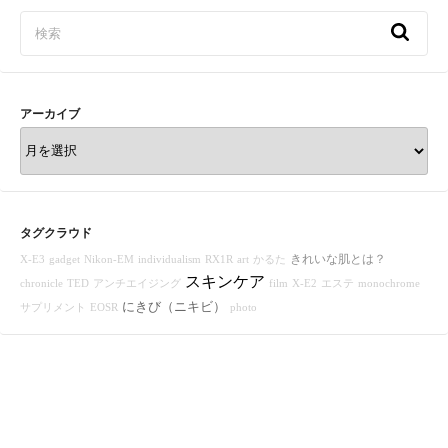
e
t
t
e
b
e
b
t
e
l
n
ー
o
e
r
r
a
シ
o
r
e
k
s
ョ
t
アーカイブ
ン
ア
ー
カ
イ
ブ
タグクラウド
きれいな肌とは？
X-E3
gadget
Nikon-EM
individualism
RX1R
art
かるた
スキンケア
chronicle
TED
アンチエイジング
film
X-E2
エステ
monochrome
にきび（ニキビ）
サプリメント
EOSR
photo