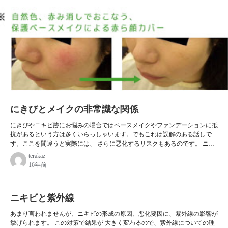
い、これは肌を黒くするタイプの紫外線と考えていいでしょう。そしてB波
（UV-B）は、赤く炎症させるタイプの紫外線で、急激に赤くなり、ヒリつ
くなどのやけどのような刺激はB波によるものです…
にきびとメイクの非常識な関係
にきびやニキビ跡にお悩みの場合ではベースメイクやファンデーションに抵
抗があるという方は多くいらっしゃいます。でもこれは誤解のある話しで
す。ここを間違うと実際には、 さらに悪化するリスクもあるのです。 ニキ
ビに関するご相談やご質問の中に 「メイクはにきびの原因」 「肌に悪い」
terakaz
「休みを作らないと」 などのお話しをよく伺います。 また医師ですら、こ
16年前
のように誤解したままの情報を鵜呑みにされているのが現状のようです。
とはいえまた、メイクは同時に肌の乾燥状態を悪化させ、結果としてニキビ
に悪影響を及ぼすケースもあります。 が、いずれにせよ「そんな感じがす
ニキビと紫外線
る」「そういわれているらしい」というのが実態と言え…
あまり言われませんが、ニキビの形成の原因、悪化要因に、紫外線の影響が
挙げられます。 この対策で結果が 大きく変わるので、紫外線についての理