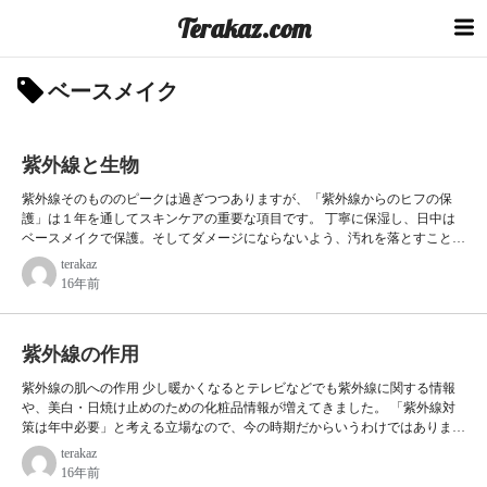
コ
Terakaz.com
ン
テ
ベースメイク
ン
ツ
へ
紫外線と生物
ス
キ
紫外線そのもののピークは過ぎつつありますが、「紫外線からのヒフの保
護」は１年を通してスキンケアの重要な項目です。 丁寧に保湿し、日中は
ッ
ベースメイクで保護。そしてダメージにならないよう、汚れを落とすことの
プ
繰り返しです。 生物と紫外線 私たち人間は生物で、もともとの祖先は「母
terakaz
なる海」から地上に上がった脊椎動物です。 生物が地上へ進出するとき、
16年前
生存のために必要だったことは「紫外線と乾燥から身を守る」ということで
した。 初期の陸生動物は両生類（カエルとかイモリの先祖）のように、水
と陸を行ったりきたりするものでした。 それが徐々にウロコや毛、ヒフを
紫外線の作用
獲得し、紫外線や乾燥といった過酷な状況を生き残ったものが…
紫外線の肌への作用 少し暖かくなるとテレビなどでも紫外線に関する情報
や、美白・日焼け止めのための化粧品情報が増えてきました。 「紫外線対
策は年中必要」と考える立場なので、今の時期だからいうわけではありませ
んが、一応。 紫外線の種類 紫外線にはA波、B波、C波の3種類があります
terakaz
が、殺人光線といわれるC波は、今わたしたちのいる地上にはとどきませ
16年前
ん。 私たちがいる地上に届くのはA波,B波です。 紫外線A波はUV-Aとい