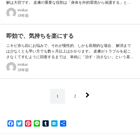
解は大切です。 皮膚の重要な役割は「身体を外的環境から保護する」とい
うものです。 そして外的な刺激要因の代表的なものとして｢紫外線｣が上げ
terakaz
られます。 紫外線は生命-細胞のDNAを傷つけ、破壊する強力な光線です。
18年前
これを直接受けては人体は著しい損傷をこうむりますから、その防御のため
角質層は厚くなりまたメラニン色素という褐色の色素を産生し、人体を保護
します。 極端な例として、夏休みに「皮が剥けている子供」が多くいます
即効で、気持ちを楽にする
よね。 私もそうでした。 これは丁度肌荒れの状…
ニキビ赤ら顔にお悩みで、それが慢性的、しかも長期的な場合、 解消まで
は少なくとも早い方でも数ヶ月以上はかかります。 皮膚がトラブルを起こ
さなくてすむように回復するまでは、単純に「治す・治さない」という基準
で解消できるレベルのならともかく、やはりそれなりに期間が必要です。
terakaz
ですが、症状の発祥や、単純に「きれいにしたい」というご要望を満たすに
18年前
は、ベースメイクという方法があります。 特に、赤みを伴う肌症状には、
即効でカバーし、目立たなくできる方法ですので、このベースメイクノウハ
ウのマスターで、その日から気になる症状を紫外線や乾燥、地理などの刺激
や「人目の刺激」からもカバーすることができます。…
投
1
2
稿
ナ
F
T
P
L
T
H
共
ビ
a
w
i
i
u
a
有
c
i
n
n
m
t
ゲ